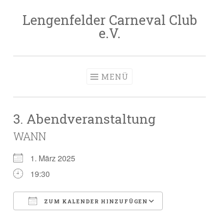
Lengenfelder Carneval Club
Zum
e.V.
Inhalt
springen
MENÜ
3. Abendveranstaltung
WANN
1. März 2025
19:30
ZUM KALENDER HINZUFÜGEN
ICS herunterladen
Google Kale